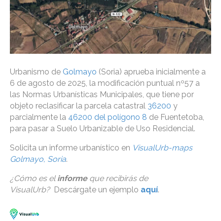
Urbanismo de
Golmayo
(Soria) aprueba inicialmente a
6 de agosto de 2025, la modificación puntual nº57 a
las Normas Urbanísticas Municipales, que tiene por
objeto reclasificar la parcela catastral
36200
y
parcialmente la
46200 del polígono 8
de Fuentetoba,
para pasar a Suelo Urbanizable de Uso Residencial.
Solicita un informe urbanístico en
VisualUrb-maps
Golmayo, Soria
.
¿Cómo es el
informe
que recibirás de
VisualUrb?
Descárgate un ejemplo
aquí
.