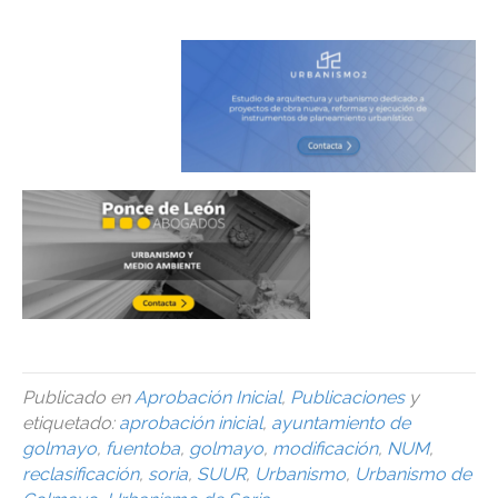
Publicado en
Aprobación Inicial
,
Publicaciones
y
etiquetado:
aprobación inicial
,
ayuntamiento de
golmayo
,
fuentoba
,
golmayo
,
modificación
,
NUM
,
reclasificación
,
soria
,
SUUR
,
Urbanismo
,
Urbanismo de