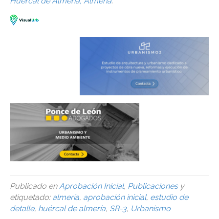
Huércal de Almería, Almería
.
Publicado en
Aprobación Inicial
,
Publicaciones
y
etiquetado:
almería
,
aprobación inicial
,
estudio de
detalle
,
huércal de almería
,
SR-3
,
Urbanismo