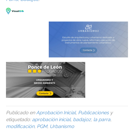
Publicado en
Aprobación Inicial
,
Publicaciones
y
etiquetado:
aprobación inicial
,
badajoz
,
la parra
,
modificación
,
PGM
,
Urbanismo