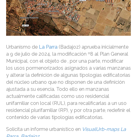
Urbanismo de
La Parra
(Badajoz) aprueba inicialmente
a 9 de julio de 2024, la modificación º8 al Plan General
Municipal, con el objeto de , por una parte, modificar
los usos pormenorizados asignados a varias manzanas
y alterar la definición de algunas tipologías edificatorias
del núcleo urbano que no disponen de una definición
ajustada a su esencia. Todo ello en manzanas
actualmente calificadas como uso residencial
unifamiliar con local (RUL), para recalificarlas a un uso
residencial plurifamiliar (RP), y por otra parte, redefinir el
contenido de varias tipologías edificatorias.
Solicita un informe urbanístico en
VisualUrb-maps La
Parra, Badajoz
.