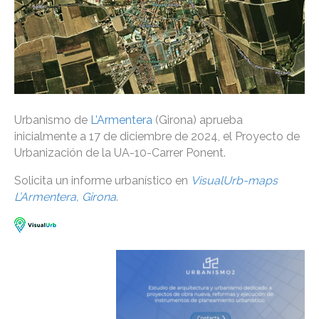
Urbanismo de
L’Armentera
(Girona) aprueba
inicialmente a 17 de diciembre de 2024, el Proyecto de
Urbanización de la UA-10-Carrer Ponent.
Solicita un informe urbanístico en
VisualUrb-maps
L’Armentera, Girona
.