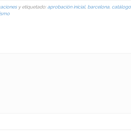
caciones
y etiquetado:
aprobación inicial
,
barcelona
,
catálogo
ismo