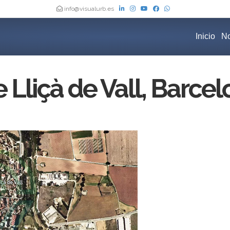
info@visualurb.es
Inicio
No
Lliçà de Vall, Barcel