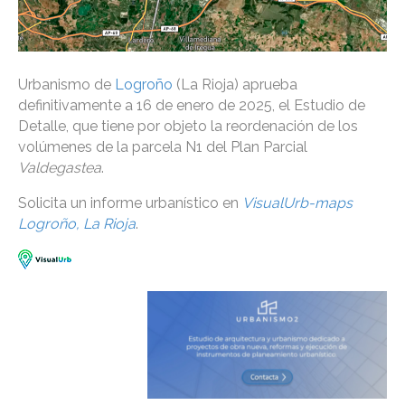
Urbanismo de
Logroño
(La Rioja) aprueba
definitivamente a 16 de enero de 2025, el Estudio de
Detalle, que tiene por objeto la reordenación de los
volúmenes de la parcela N1 del Plan Parcial
Valdegastea
.
Solicita un informe urbanístico en
VisualUrb-maps
Logroño, La Rioja
.