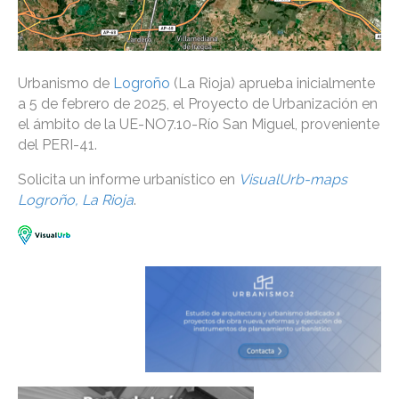
Urbanismo de
Logroño
(La Rioja) aprueba inicialmente
a 5 de febrero de 2025, el Proyecto de Urbanización en
el ámbito de la UE-NO7.10-Río San Miguel, proveniente
del PERI-41.
Solicita un informe urbanístico en
VisualUrb-maps
Logroño, La Rioja
.