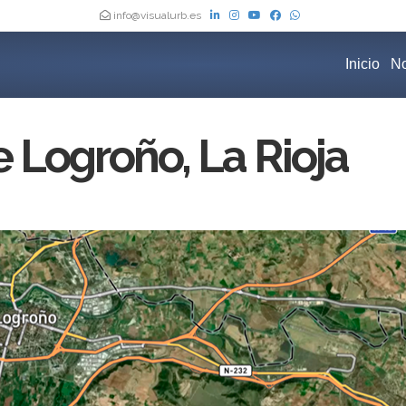
info@visualurb.es
Inicio
No
 Logroño, La Rioja