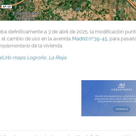
eba definitivamente a 3 de abril de 2025, la modificación punt
o el cambio de uso en la avenida
Madrid nº39-45
, para pasarl
mplementario
de la vivienda.
alUrb-maps Logroño, La Rioja
.