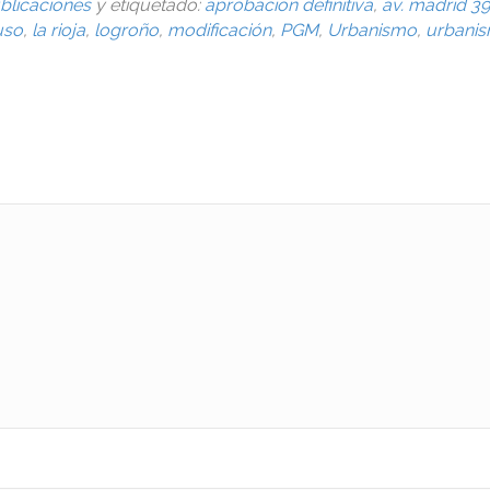
blicaciones
y etiquetado:
aprobación definitiva
,
av. madrid 39
uso
,
la rioja
,
logroño
,
modificación
,
PGM
,
Urbanismo
,
urbanis