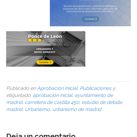
Publicado en
Aprobación Inicial
,
Publicaciones
y
etiquetado:
aprobación inicial
,
ayuntamiento de
madrid
,
carretera de castilla 450
,
estudio de detalle
,
madrid
,
Urbanismo
,
urbanismo de madrid
Deja un comentario