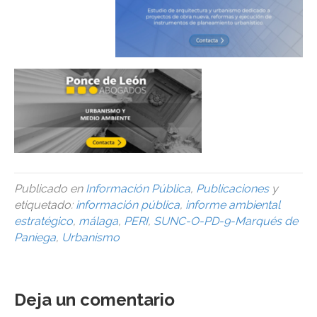
Publicado en
Información Pública
,
Publicaciones
y
etiquetado:
información pública
,
informe ambiental
estratégico
,
málaga
,
PERI
,
SUNC-O-PD-9-Marqués de
Paniega
,
Urbanismo
Deja un comentario