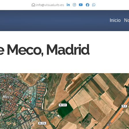
info@visualurb.es
Inicio
No
e Meco, Madrid