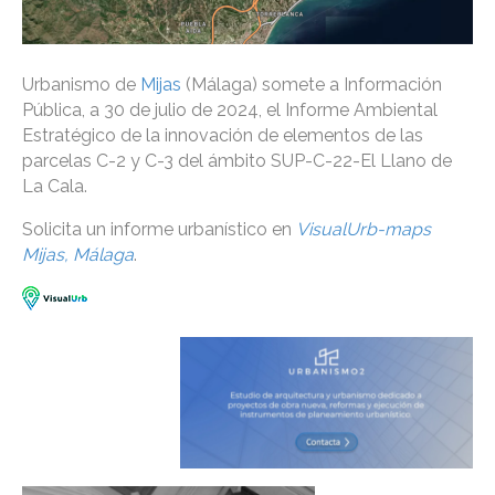
Urbanismo de
Mijas
(Málaga) somete a Información
Pública, a 30 de julio de 2024, el Informe Ambiental
Estratégico de la innovación de elementos de las
parcelas C-2 y C-3 del ámbito SUP-C-22-El Llano de
La Cala.
Solicita un informe urbanístico en
VisualUrb-maps
Mijas, Málaga
.