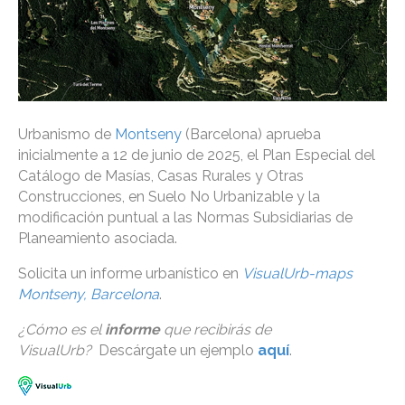
Urbanismo de
Montseny
(Barcelona) aprueba
inicialmente a 12 de junio de 2025, el Plan Especial del
Catálogo de Masías, Casas Rurales y Otras
Construcciones, en Suelo No Urbanizable y la
modificación puntual a las Normas Subsidiarias de
Planeamiento asociada.
Solicita un informe urbanístico en
VisualUrb-maps
Montseny, Barcelona
.
¿Cómo es el
informe
que recibirás de
VisualUrb?
Descárgate un ejemplo
aquí
.