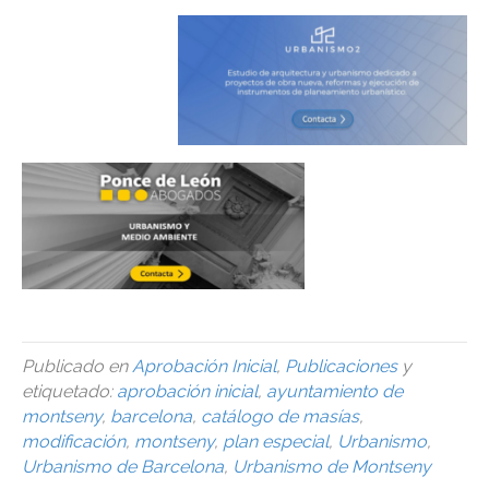
Publicado en
Aprobación Inicial
,
Publicaciones
y
etiquetado:
aprobación inicial
,
ayuntamiento de
montseny
,
barcelona
,
catálogo de masías
,
modificación
,
montseny
,
plan especial
,
Urbanismo
,
Urbanismo de Barcelona
,
Urbanismo de Montseny