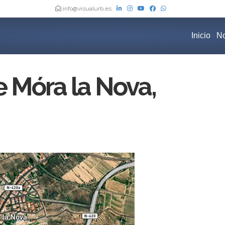
info@visualurb.es
Inicio
No
 Móra la Nova,