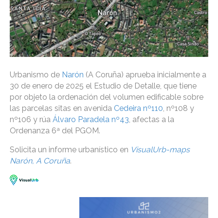
Urbanismo de
Narón
(A Coruña) aprueba inicialmente a
30 de enero de 2025 el Estudio de Detalle, que tiene
por objeto la ordenación del volumen edificable sobre
las parcelas sitas en avenida
Cedeira nº110
, nº108 y
nº106 y rúa
Álvaro Paradela nº43
, afectas a la
Ordenanza 6ª del PGOM.
Solicita un informe urbanístico en
VisualUrb-maps
Narón, A Coruña
.