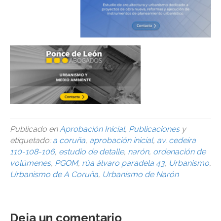
Publicado en
Aprobación Inicial
,
Publicaciones
y
etiquetado:
a coruña
,
aprobación inicial
,
av. cedeira
110-108-106
,
estudio de detalle
,
narón
,
ordenación de
volúmenes
,
PGOM
,
rúa álvaro paradela 43
,
Urbanismo
,
Urbanismo de A Coruña
,
Urbanismo de Narón
Deja un comentario