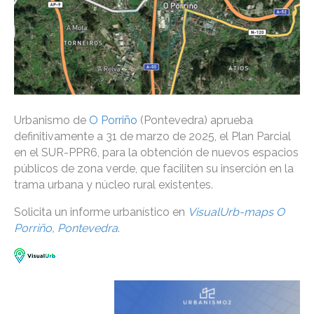
Urbanismo de
O Porriño
(Pontevedra) aprueba
definitivamente a 31 de marzo de 2025, el Plan Parcial
en el SUR-PPR6, para la obtención de nuevos espacios
públicos de zona verde, que faciliten su inserción en la
trama urbana y núcleo rural existentes.
Solicita un informe urbanístico en
VisualUrb-maps O
Porriño, Pontevedra
.