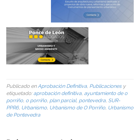
Publicado en
Aprobación Definitiva
,
Publicaciones
y
etiquetado:
aprobación definitiva
,
ayuntamiento de o
porriño
,
o porriño
,
plan parcial
,
pontevedra
,
SUR-
PPR6
,
Urbanismo
,
Urbanismo de O Porriño
,
Urbanismo
de Pontevedra