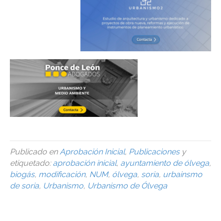
Publicado en
Aprobación Inicial
,
Publicaciones
y
etiquetado:
aprobación inicial
,
ayuntamiento de ólvega
,
biogás
,
modificación
,
NUM
,
ólvega
,
soria
,
urbainsmo
de soria
,
Urbanismo
,
Urbanismo de Ólvega