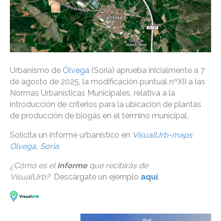
Urbanismo de
Ólvega
(Soria) aprueba inicialmente a 7
de agosto de 2025, la modificación puntual nºXII a las
Normas Urbanísticas Municipales, relativa a la
introducción de criterios para la ubicación de plantas
de producción de biogás en el término municipal.
Solicita un informe urbanístico en
VisualUrb-maps
Ólvega, Soria
.
¿Cómo es el
informe
que recibirás de
VisualUrb?
Descárgate un ejemplo
aquí
.