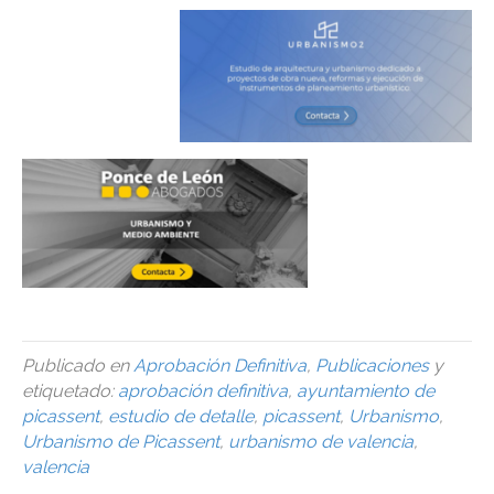
Publicado en
Aprobación Definitiva
,
Publicaciones
y
etiquetado:
aprobación definitiva
,
ayuntamiento de
picassent
,
estudio de detalle
,
picassent
,
Urbanismo
,
Urbanismo de Picassent
,
urbanismo de valencia
,
valencia