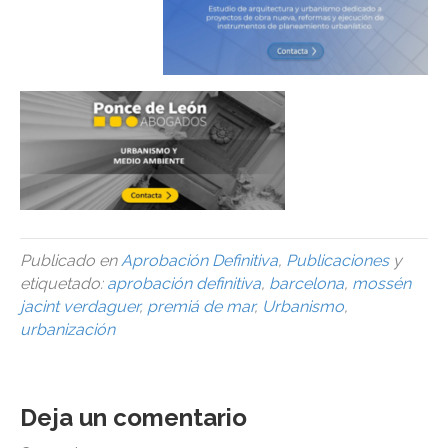
Publicado en
Aprobación Definitiva
,
Publicaciones
y
etiquetado:
aprobación definitiva
,
barcelona
,
mossén
jacint verdaguer
,
premiá de mar
,
Urbanismo
,
urbanización
Deja un comentario