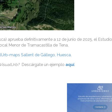
ca) aprueba definitivamente a 12 de junio de 2025, el Estudio
Local Menor de Tramacastilla de Tena.
alUrb-maps Sallent de Gállego, Huesca
.
 VisualUrb?
Descárgate un ejemplo
aquí
.