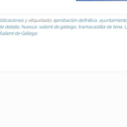
blicaciones
y etiquetado:
aprobación definitiva
,
ayuntamiento
de detalle
,
huesca
,
sallent de gállego
,
tramacastilla de tena
,
U
allent de Gállego