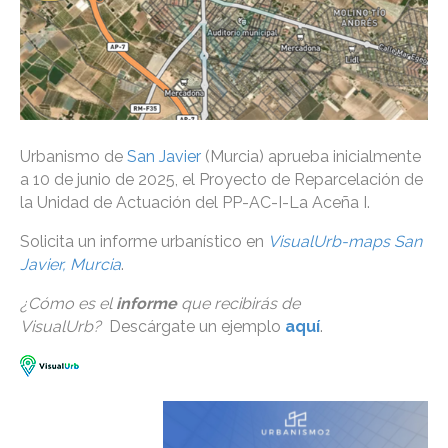
Urbanismo de
San Javier
(Murcia) aprueba inicialmente
a 10 de junio de 2025, el Proyecto de Reparcelación de
la Unidad de Actuación del PP-AC-I-La Aceña I.
Solicita un informe urbanístico en
VisualUrb-maps San
Javier, Murcia
.
¿Cómo es el
informe
que recibirás de
VisualUrb?
Descárgate un ejemplo
aquí
.