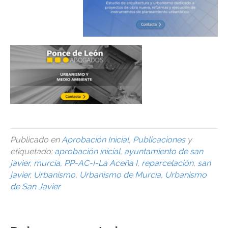
Publicado en
Aprobación Inicial
,
Publicaciones
y
etiquetado:
aprobación inicial
,
ayuntamiento de san
javier
,
murcia
,
PP-AC-I-La Aceña I
,
reparcelación
,
san
javier
,
Urbanismo
,
Urbanismo de Murcia
,
Urbanismo
de San Javier