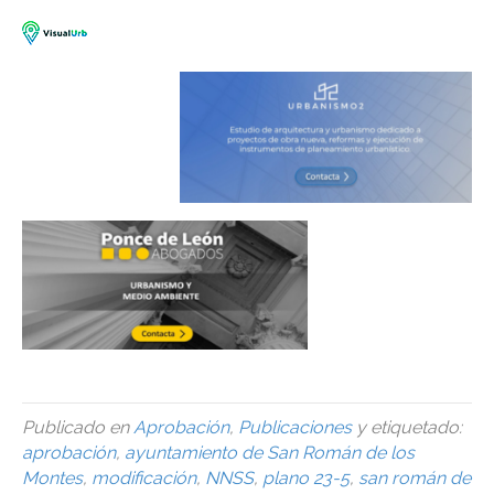
Publicado en
Aprobación
,
Publicaciones
y etiquetado:
aprobación
,
ayuntamiento de San Román de los
Montes
,
modificación
,
NNSS
,
plano 23-5
,
san román de