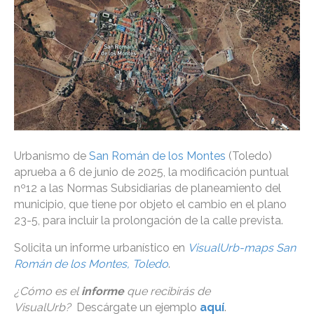
Urbanismo de
San Román de los Montes
(Toledo)
aprueba a 6 de junio de 2025, la modificación puntual
nº12 a las Normas Subsidiarias de planeamiento del
municipio, que tiene por objeto el cambio en el plano
23-5, para incluir la prolongación de la calle prevista.
Solicita un informe urbanístico en
VisualUrb-maps San
Román de los Montes, Toledo
.
¿Cómo es el
informe
que recibirás de
VisualUrb?
Descárgate un ejemplo
aquí
.