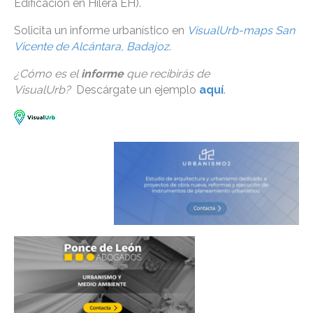
Edificación en Hilera EH).
Solicita un informe urbanístico en
VisualUrb-maps San
Vicente de Alcántara, Badajoz
.
¿Cómo es el
informe
que recibirás de
VisualUrb?
Descárgate un ejemplo
aquí
.