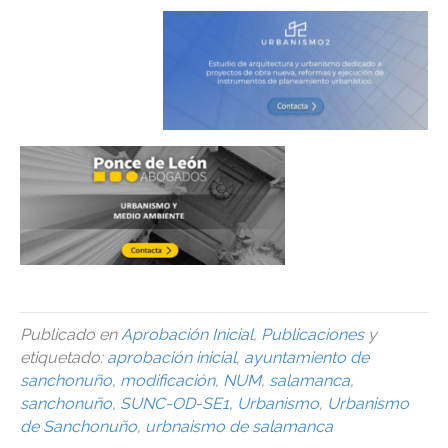
Publicado en
Aprobación Inicial
,
Publicaciones
y
etiquetado:
aprobación inicial
,
ayuntamiento de
sanchonuño
,
modificación
,
NUM
,
salamanca
,
sanchonuño
,
SUNC-OD-SE1
,
Urbanismo
,
Urbanismo
de Sanchonuño
,
urbnaismo de salamanca