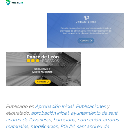
Publicado en
Aprobación Inicial
,
Publicaciones
y
etiquetado:
aprobación inicial
,
ayuntamiento de sant
andreu de llavaneres
,
barcelona
,
corrección
,
errores
materiales
,
modificación
,
POUM
,
sant andreu de