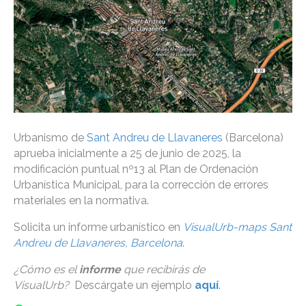
Urbanismo de
Sant Andreu de Llavaneres
(Barcelona)
aprueba inicialmente a 25 de junio de 2025, la
modificación puntual nº13 al Plan de Ordenación
Urbanística Municipal, para la corrección de errores
materiales en la normativa.
Solicita un informe urbanístico en
VisualUrb-maps Sant
Andreu de Llavaneres, Barcelona
.
¿Cómo es el
informe
que recibirás de
VisualUrb?
Descárgate un ejemplo
aquí
.