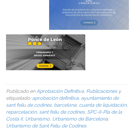
Publicado en
Aprobación Definitiva
,
Publicaciones
y
etiquetado:
aprobación definitiva
,
ayuntamiento de
sant feliu de codines
,
barcelona
,
cuanta de liquidación
,
reparcelación
,
sant feliu de codines
,
SPC-II-Pla de la
Costa II
,
Urbanismo
,
Urbanismo de Barcelona
,
Urbanismo de Sant Feliu de Codines