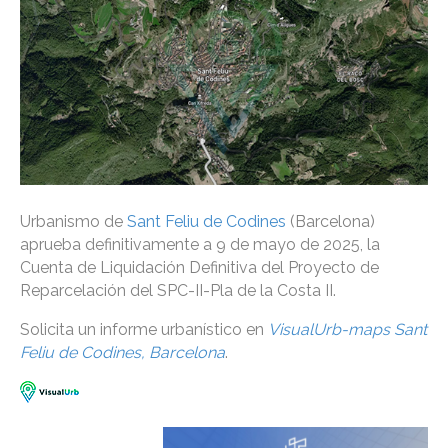
Urbanismo de
Sant Feliu de Codines
(Barcelona)
aprueba definitivamente a 9 de mayo de 2025, la
Cuenta de Liquidación Definitiva del Proyecto de
Reparcelación del SPC-II-Pla de la Costa II.
Solicita un informe urbanístico en
VisualUrb-maps Sant
Feliu de Codines, Barcelona
.