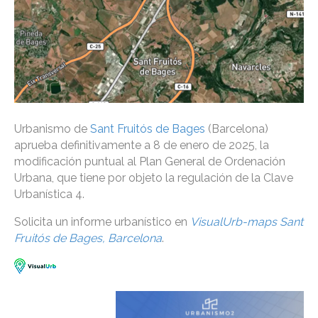
Urbanismo de
Sant Fruitós de Bages
(Barcelona)
aprueba definitivamente a 8 de enero de 2025, la
modificación puntual al Plan General de Ordenación
Urbana, que tiene por objeto la regulación de la Clave
Urbanística 4.
Solicita un informe urbanístico en
VisualUrb-maps Sant
Fruitós de Bages, Barcelona
.