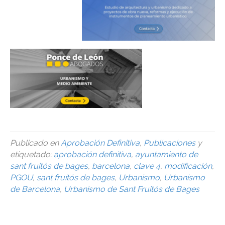
Publicado en
Aprobación Definitiva
,
Publicaciones
y
etiquetado:
aprobación definitiva
,
ayuntamiento de
sant fruitós de bages
,
barcelona
,
clave 4
,
modificación
,
PGOU
,
sant fruitós de bages
,
Urbanismo
,
Urbanismo
de Barcelona
,
Urbanismo de Sant Fruitós de Bages