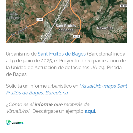
Urbanismo de
Sant Fruitós de Bages
(Barcelona) incoa
a 19 de junio de 2025, el Proyecto de Reparcelación de
la Unidad de Actuación de dotaciones UA-24-Pineda
de Bages.
Solicita un informe urbanístico en
VisualUrb-maps Sant
Fruitós de Bages, Barcelona
.
¿Cómo es el
informe
que recibirás de
VisualUrb?
Descárgate un ejemplo
aquí
.