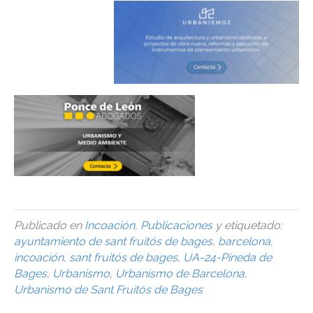
Publicado en
Incoación
,
Publicaciones
y etiquetado:
ayuntamiento de sant fruitós de bages
,
barcelona
,
incoación
,
sant fruitós de bages
,
UA-24-Pineda de
Bages
,
Urbanismo
,
Urbanismo de Barcelona
,
Urbanismo de Sant Fruitós de Bages