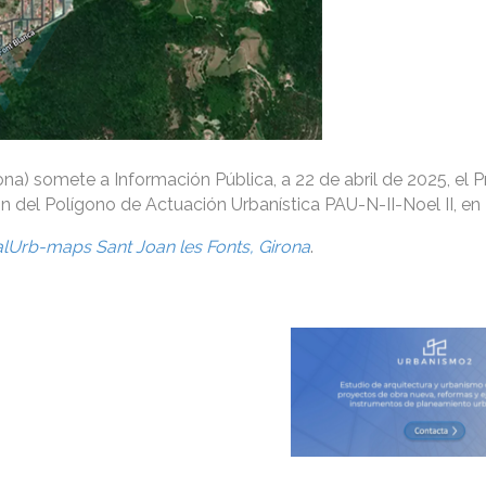
ona) somete a Información Pública, a 22 de abril de 2025, el 
n del Polígono de Actuación Urbanística PAU-N-II-Noel II, e
alUrb-maps Sant Joan les Fonts, Girona
.