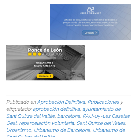
Publicado en
Aprobación Definitiva
,
Publicaciones
y
etiquetado:
aprobación definitiva
,
ayuntamiento de
Sant Quirze del Vallès
,
barcelona
,
PAU-05-Les Casetes
Oest
,
reparcelación voluntaria
,
Sant Quirze del Vallès
,
Urbanismo
,
Urbanismo de Barcelona
,
Urbanismo de