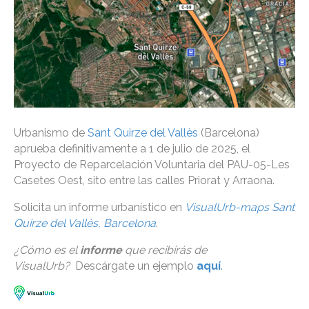
Urbanismo de
Sant Quirze del Vallès
(Barcelona)
aprueba definitivamente a 1 de julio de 2025, el
Proyecto de Reparcelación Voluntaria del PAU-05-Les
Casetes Oest, sito entre las calles Priorat y Arraona.
Solicita un informe urbanístico en
VisualUrb-maps Sant
Quirze del Vallès, Barcelona
.
¿Cómo es el
informe
que recibirás de
VisualUrb?
Descárgate un ejemplo
aquí
.