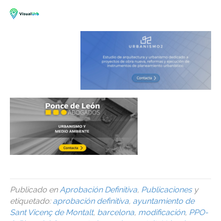
Publicado en
Aprobación Definitiva
,
Publicaciones
y
etiquetado:
aprobación definitiva
,
ayuntamiento de
Sant Vicenç de Montalt
,
barcelona
,
modificación
,
PPO-