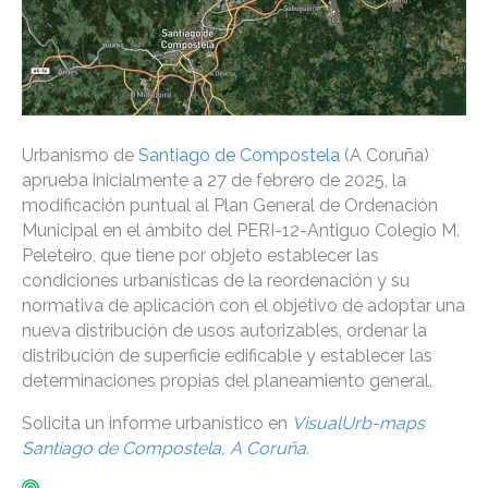
Urbanismo de
Santiago de Compostela
(A Coruña)
aprueba inicialmente a 27 de febrero de 2025, la
modificación puntual al Plan General de Ordenación
Municipal en el ámbito del PERI-12-Antiguo Colegio M.
Peleteiro, que tiene por objeto establecer las
condiciones urbanísticas de la reordenación y su
normativa de aplicación con el objetivo de adoptar una
nueva distribución de usos autorizables, ordenar la
distribución de superficie edificable y establecer las
determinaciones propias del planeamiento general.
Solicita un informe urbanístico en
VisualUrb-maps
Santiago de Compostela, A Coruña
.