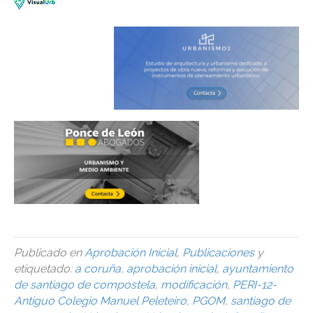
Publicado en
Aprobación Inicial
,
Publicaciones
y
etiquetado:
a coruña
,
aprobación inicial
,
ayuntamiento
de santiago de compostela
,
modificación
,
PERI-12-
Antiguo Colegio Manuel Peleteiro
,
PGOM
,
santiago de