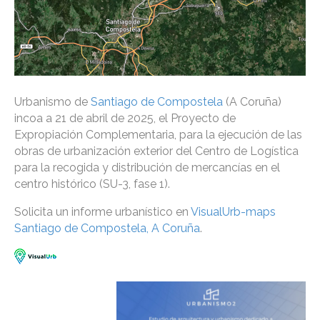
Urbanismo de
Santiago de Compostela
(A Coruña)
incoa a 21 de abril de 2025, el Proyecto de
Expropiación Complementaria, para la ejecución de las
obras de urbanización exterior del Centro de Logística
para la recogida y distribución de mercancías en el
centro histórico (SU-3, fase 1).
Solicita un informe urbanístico en
VisualUrb-maps
Santiago de Compostela, A Coruña
.