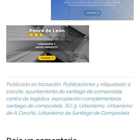
Publicado en
Incoación
,
Publicaciones
y etiquetado:
a
coruña
,
ayuntamiento de santiago de compostela
,
centro de logística
,
expropiación complementaria
,
santiago de compostela
,
SU-3
,
Urbanismo
,
Urbanismo
de A Coruña
,
Urbanismo de Santiago de Compostela