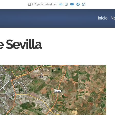
info@visualurb.es
Inicio
No
 Sevilla