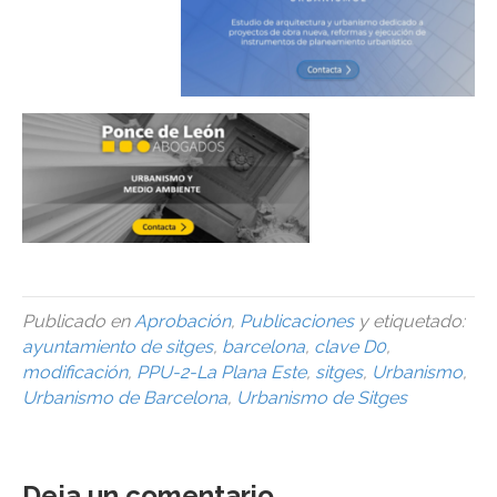
Publicado en
Aprobación
,
Publicaciones
y etiquetado:
ayuntamiento de sitges
,
barcelona
,
clave D0
,
modificación
,
PPU-2-La Plana Este
,
sitges
,
Urbanismo
,
Urbanismo de Barcelona
,
Urbanismo de Sitges
Deja un comentario