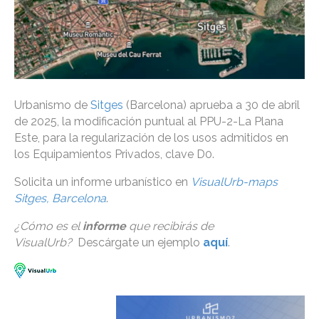
Urbanismo de
Sitges
(Barcelona) aprueba a 30 de abril
de 2025, la modificación puntual al PPU-2-La Plana
Este, para la regularización de los usos admitidos en
los Equipamientos Privados, clave D0.
Solicita un informe urbanístico en
VisualUrb-maps
Sitges, Barcelona
.
¿Cómo es el
informe
que recibirás de
VisualUrb?
Descárgate un ejemplo
aquí
.