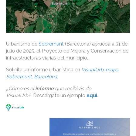
Urbanismo de
Sobremunt
(Barcelona) aprueba a 31 de
julio de 2025, el Proyecto de Mejora y Conservación de
infraestructuras viarias del municipio.
Solicita un informe urbanístico en
VisualUrb-maps
Sobremunt, Barcelona
.
¿Cómo es el
informe
que recibirás de
VisualUrb?
Descárgate un ejemplo
aquí
.