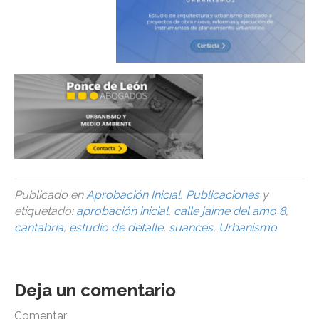
Publicado en
Aprobación Inicial
,
Publicaciones
y
etiquetado:
aprobación inicial
,
calle jaime del amo 8
,
cantabria
,
estudio de detalle
,
suances
,
Urbanismo
Deja un comentario
Comentar