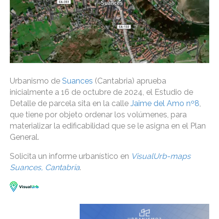
Urbanismo de
Suances
(Cantabria) aprueba
inicialmente a 16 de octubre de 2024, el Estudio de
Detalle de parcela sita en la calle
Jaime del Amo nº8
,
que tiene por objeto ordenar los volúmenes, para
materializar la edificabilidad que se le asigna en el Plan
General.
Solicita un informe urbanístico en
VisualUrb-maps
Suances, Cantabria
.