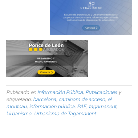
Publicado en
Información Pública
,
Publicaciones
y
etiquetado:
barcelona
,
caminom de acceso
,
el
montcau
,
información pública
,
PAE
,
tagamanent
,
Urbanismo
,
Urbanismo de Tagamanent