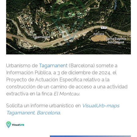
Urbanismo de
Tagamanent
(Barcelona) somete a
Información Pública, a 3 de diciembre de 2024, el
Proyecto de Actuación Específica relativo a la
construcción de un camino de acceso a una actividad
extractiva en la finca
El Montcau
.
Solicita un informe urbanístico en
VisualUrb-maps
Tagamanent, Barcelona
.