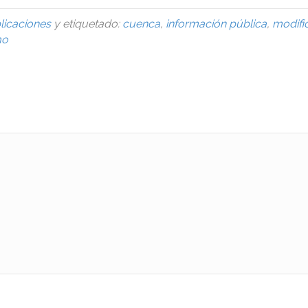
licaciones
y etiquetado:
cuenca
,
información pública
,
modifi
mo