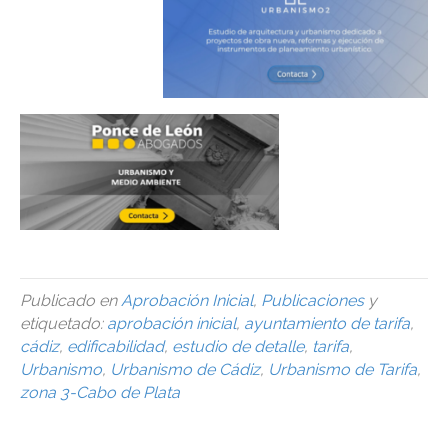
Publicado en
Aprobación Inicial
,
Publicaciones
y
etiquetado:
aprobación inicial
,
ayuntamiento de tarifa
,
cádiz
,
edificabilidad
,
estudio de detalle
,
tarifa
,
Urbanismo
,
Urbanismo de Cádiz
,
Urbanismo de Tarifa
,
zona 3-Cabo de Plata