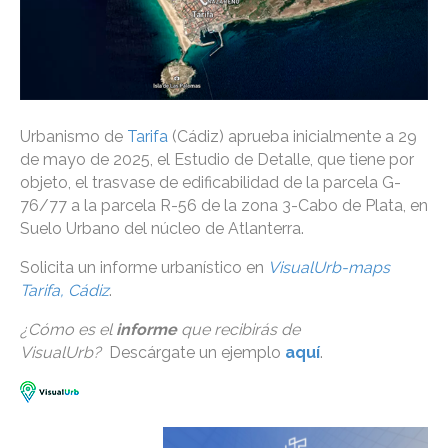
Urbanismo de
Tarifa
(Cádiz) aprueba inicialmente a 29
de mayo de 2025, el Estudio de Detalle, que tiene por
objeto, el trasvase de edificabilidad de la parcela G-
76/77 a la parcela R-56 de la zona 3-Cabo de Plata, en
Suelo Urbano del núcleo de Atlanterra.
Solicita un informe urbanístico en
VisualUrb-maps
Tarifa, Cádiz
.
¿Cómo es el
informe
que recibirás de
VisualUrb?
Descárgate un ejemplo
aquí
.