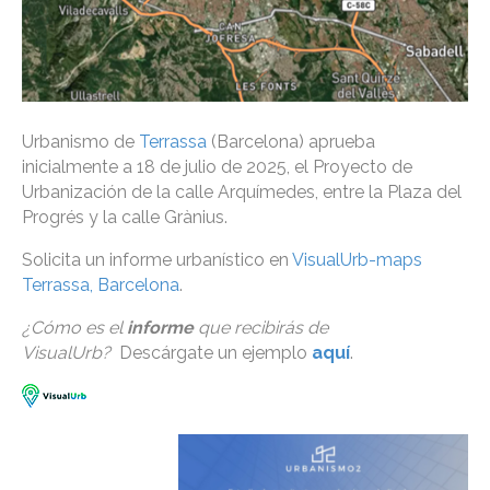
Urbanismo de
Terrassa
(Barcelona) aprueba
inicialmente a 18 de julio de 2025, el Proyecto de
Urbanización de la calle Arquímedes, entre la Plaza del
Progrés y la calle Grànius.
Solicita un informe urbanístico en
VisualUrb-maps
Terrassa, Barcelona
.
¿Cómo es el
informe
que recibirás de
VisualUrb?
Descárgate un ejemplo
aquí
.