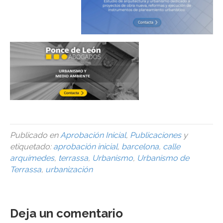
Publicado en
Aprobación Inicial
,
Publicaciones
y
etiquetado:
aprobación inicial
,
barcelona
,
calle
arquímedes
,
terrassa
,
Urbanismo
,
Urbanismo de
Terrassa
,
urbanización
Deja un comentario