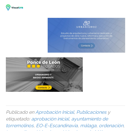
Publicado en
Aprobación Inicial
,
Publicaciones
y
etiquetado:
aprobación inicial
,
ayuntamiento de
torremolinos
,
EO-E-Escandinavia
,
málaga
,
ordenación
,