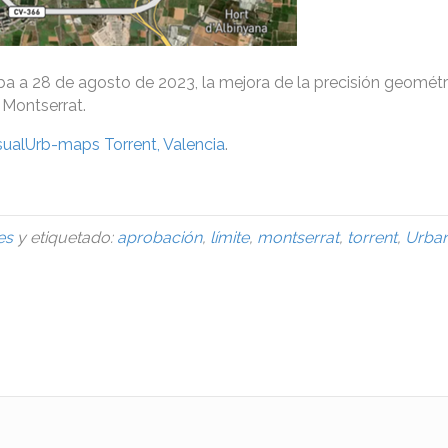
ba a 28 de agosto de 2023, la mejora de la precisión geométr
e Montserrat.
sualUrb-maps Torrent, Valencia
.
es
y etiquetado:
aprobación
,
límite
,
montserrat
,
torrent
,
Urba