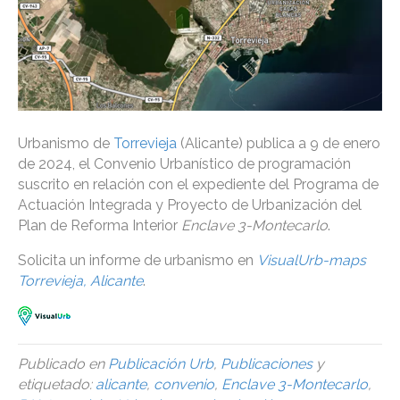
Urbanismo de
Torrevieja
(Alicante) publica a 9 de enero
de 2024, el Convenio Urbanístico de programación
suscrito en relación con el expediente del Programa de
Actuación Integrada y Proyecto de Urbanización del
Plan de Reforma Interior
Enclave 3-Montecarlo
.
Solicita un informe de urbanismo en
VisualUrb-maps
Torrevieja, Alicante
.
Publicado en
Publicación Urb
,
Publicaciones
y
etiquetado:
alicante
,
convenio
,
Enclave 3-Montecarlo
,