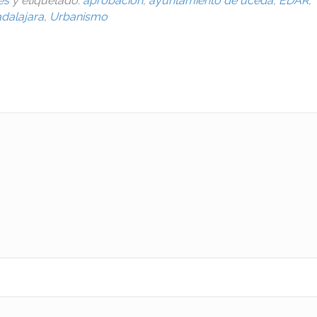
es
y etiquetado:
aprobación
,
ayuntamiento de uceda
,
EDAR
,
dalajara
,
Urbanismo