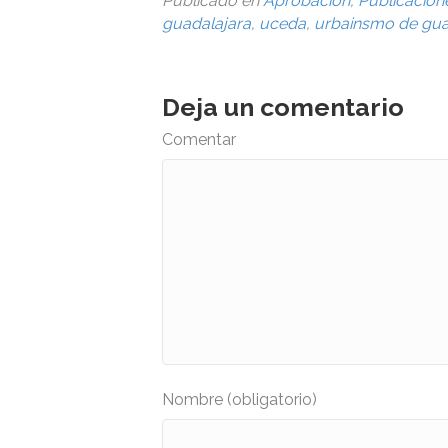
Publicado en
Aprobación
,
Publicacion
guadalajara
,
uceda
,
urbainsmo de gua
Deja un comentario
Comentar
Nombre (obligatorio)