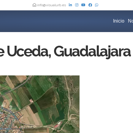
info@visualurb.es
Inicio
No
 Uceda, Guadalajara