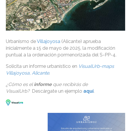
Urbanismo de
Villajoyosa
(Alicante) aprueba
inicialmente a 15 de mayo de 2025, la modificación
puntual a la ordenación pormenorizada del S-PP-4.
Solicita un informe urbanístico en
VisualUrb-maps
Villajoyosa, Alicante
.
¿Cómo es el
informe
que recibirás de
VisualUrb?
Descárgate un ejemplo
aquí
.