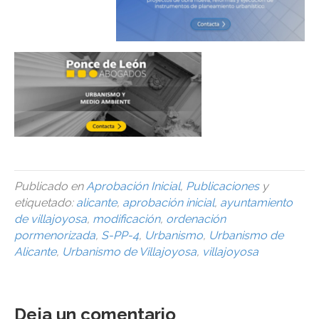
Publicado en
Aprobación Inicial
,
Publicaciones
y
etiquetado:
alicante
,
aprobación inicial
,
ayuntamiento
de villajoyosa
,
modificación
,
ordenación
pormenorizada
,
S-PP-4
,
Urbanismo
,
Urbanismo de
Alicante
,
Urbanismo de Villajoyosa
,
villajoyosa
Deja un comentario