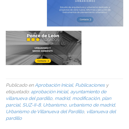
Publicado en
Aprobación Inicial
,
Publicaciones
y
etiquetado:
aprobación inicial
,
ayuntamiento de
villanueva del pardillo
,
madrid
,
modificación
,
plan
parcial
,
SUZ-II-8
,
Urbanismo
,
urbanismo de madrid
,
Urbanismo de Villanueva del Pardillo
,
villanueva del
pardillo