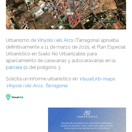
Urbanismo de
Vinyols i els Arcs
(Tarragona) aprueba
definitivamente a 11 de marzo de 2025, el Plan Especial
Urbanístico en Suelo No Urbanizable, para
aparcamiento de caravanas y autocaravanas en la
parcela 51
del polígono 3.
Solicita un informe urbanístico en
VisualUrb-maps
Vinyols i els Arcs, Tarragona
.