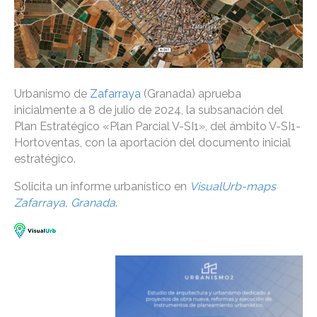
Urbanismo de
Zafarraya
(Granada) aprueba
inicialmente a 8 de julio de 2024, la subsanación del
Plan Estratégico «Plan Parcial V-SI1», del ámbito V-SI1-
Hortoventas, con la aportación del documento inicial
estratégico.
Solicita un informe urbanístico en
VisualUrb-maps
Zafarraya, Granada
.