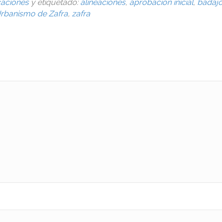
caciones
y etiquetado:
alineaciones
,
aprobación inicial
,
badaj
rbanismo de Zafra
,
zafra