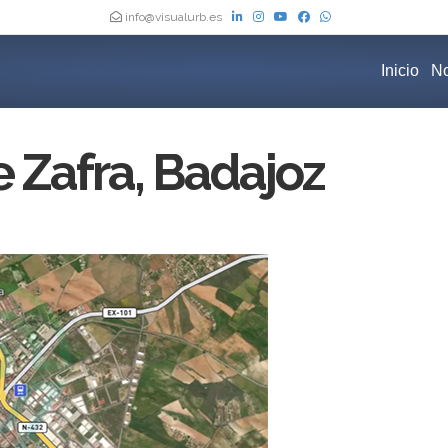
info@visualurb.es
Inicio
No
 Zafra, Badajoz